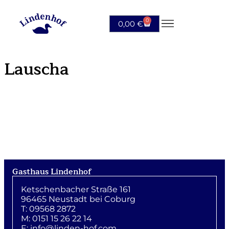
0
0,00
€
Lauscha
Gasthaus Lindenhof
Ketschenbacher Straße 161
96465 Neustadt bei Coburg
T: 09568 2872
M: 0151 15 26 22 14
E:
info@linden-hof.com