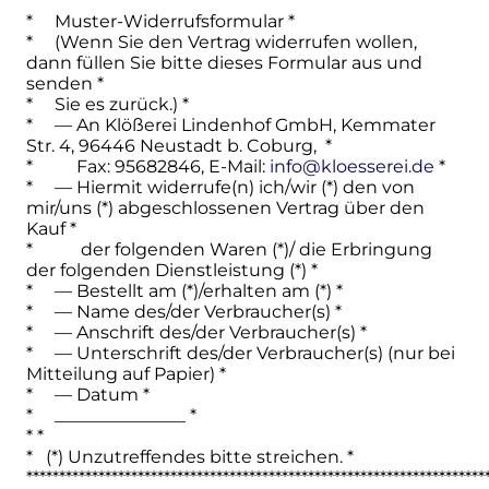
**********************************************************************
* Muster-Widerrufsformular *
* (Wenn Sie den Vertrag widerrufen wollen,
dann füllen Sie bitte dieses Formular aus und
senden *
* Sie es zurück.) *
* — An Klößerei Lindenhof GmbH, Kemmater
Str. 4, 96446 Neustadt b. Coburg, *
* Fax: 95682846, E-Mail:
info@kloesserei.de
*
* — Hiermit widerrufe(n) ich/wir (*) den von
mir/uns (*) abgeschlossenen Vertrag über den
Kauf *
* der folgenden Waren (*)/ die Erbringung
der folgenden Dienstleistung (*) *
* — Bestellt am (*)/erhalten am (*) *
* — Name des/der Verbraucher(s) *
* — Anschrift des/der Verbraucher(s) *
* — Unterschrift des/der Verbraucher(s) (nur bei
Mitteilung auf Papier) *
* — Datum *
* _______________ *
* *
* (*) Unzutreffendes bitte streichen. *
**********************************************************************