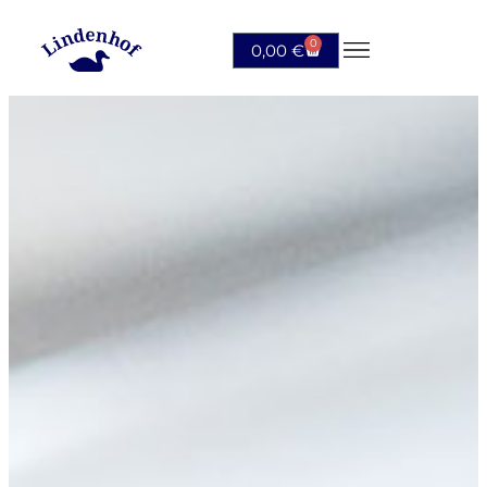
0
0,00
€