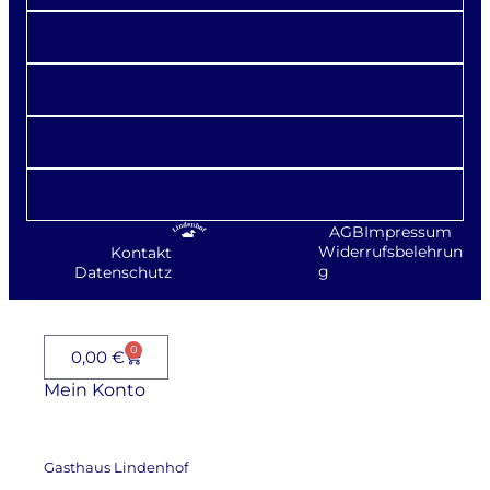
Sonneberg
Hildburghausen
Coburg
Ketschenbach
AGB
Impressum
Widerrufsbelehrun
Kontakt
g
Datenschutz
0
0,00
€
Mein Konto
Gasthaus Lindenhof