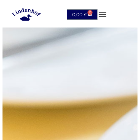
0
0,00
€